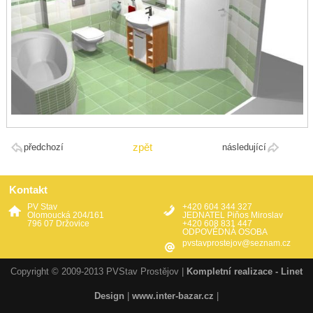
zpět
předchozí
následující
Kontakt
PV Stav
+420 604 344 327
Olomoucká 204/161
JEDNATEL Piňos Miroslav
796 07 Držovice
+420 608 831 447
ODPOVĚDNÁ OSOBA
pvstavprostejov@seznam.cz
Copyright © 2009-2013 PVStav Prostějov |
Kompletní realizace - Linet
Design
|
www.inter-bazar.cz
|