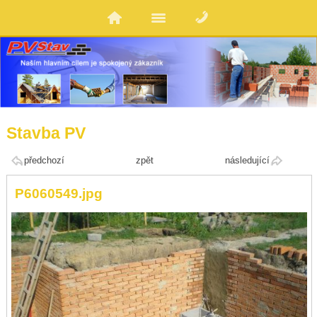
Stavba PV
předchozí
zpět
následující
P6060549.jpg