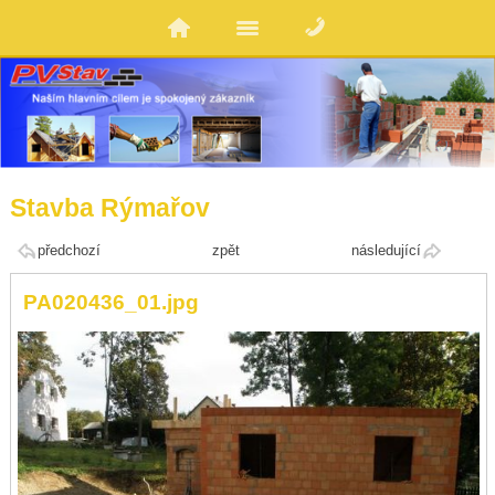
Stavba Rýmařov
předchozí
zpět
následující
PA020436_01.jpg