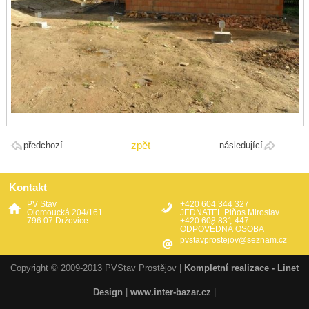
zpět
předchozí
následující
Kontakt
PV Stav
+420 604 344 327
Olomoucká 204/161
JEDNATEL Piňos Miroslav
796 07 Držovice
+420 608 831 447
ODPOVĚDNÁ OSOBA
pvstavprostejov@seznam.cz
Copyright © 2009-2013 PVStav Prostějov |
Kompletní realizace - Linet
Design
|
www.inter-bazar.cz
|