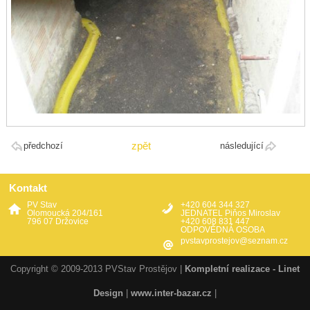
zpět
předchozí
následující
Kontakt
PV Stav
+420 604 344 327
Olomoucká 204/161
JEDNATEL Piňos Miroslav
796 07 Držovice
+420 608 831 447
ODPOVĚDNÁ OSOBA
pvstavprostejov@seznam.cz
Copyright © 2009-2013 PVStav Prostějov |
Kompletní realizace - Linet
Design
|
www.inter-bazar.cz
|