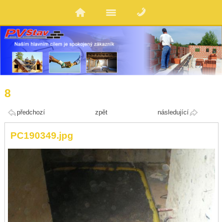
8
předchozí
zpět
následující
PC190349.jpg